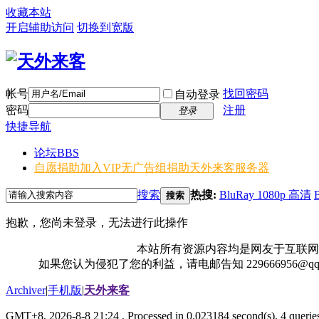
收藏本站
开启辅助访问
切换到宽版
帐号
找回密码
自动登录
密码
注册
登录
快捷导航
论坛
BBS
自愿捐助加入VIP无广告组
捐助天外来客服务器
搜索
热搜:
BluRay 1080p 高清
搜索
抱歉，您尚未登录，无法进行此操作
本站所有资源内容均是网友于互联网
如果您认为侵犯了您的利益，请电邮告知 229666956@
Archiver
|
手机版
|
天外来客
GMT+8, 2026-8-8 21:24
, Processed in 0.023184 second(s), 4 queries