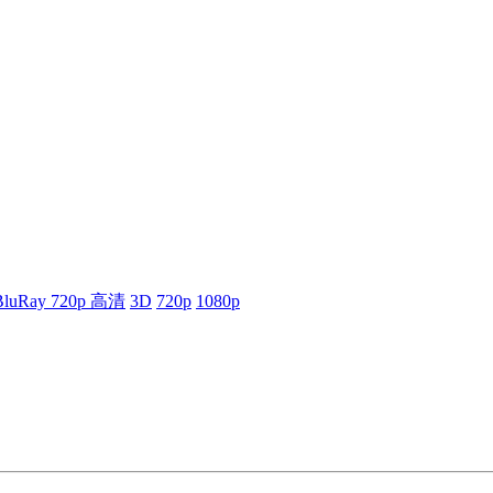
BluRay 720p 高清
3D
720p
1080p