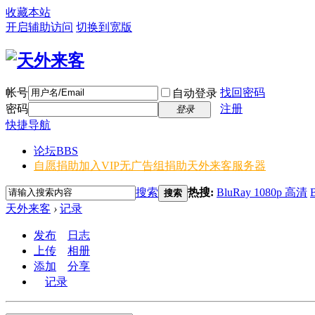
收藏本站
开启辅助访问
切换到宽版
帐号
找回密码
自动登录
密码
注册
登录
快捷导航
论坛
BBS
自愿捐助加入VIP无广告组
捐助天外来客服务器
搜索
热搜:
BluRay 1080p 高清
搜索
天外来客
›
记录
发布
日志
上传
相册
添加
分享
记录