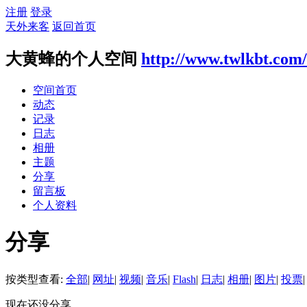
注册
登录
天外来客
返回首页
大黄蜂的个人空间
http://www.twlkbt.com
空间首页
动态
记录
日志
相册
主题
分享
留言板
个人资料
分享
按类型查看:
全部
|
网址
|
视频
|
音乐
|
Flash
|
日志
|
相册
|
图片
|
投票
|
现在还没分享