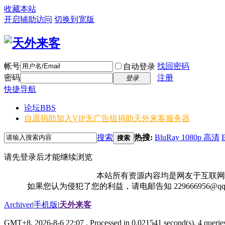
收藏本站
开启辅助访问
切换到宽版
帐号
找回密码
自动登录
密码
注册
登录
快捷导航
论坛
BBS
自愿捐助加入VIP无广告组
捐助天外来客服务器
搜索
热搜:
BluRay 1080p 高清
搜索
请先登录后才能继续浏览
本站所有资源内容均是网友于互联网
如果您认为侵犯了您的利益，请电邮告知 229666956@
Archiver
|
手机版
|
天外来客
GMT+8, 2026-8-6 22:07
, Processed in 0.021541 second(s), 4 queries