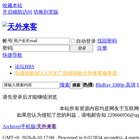
收藏本站
开启辅助访问
切换到宽版
帐号
找回密码
自动登录
密码
注册
登录
快捷导航
论坛
BBS
自愿捐助加入VIP无广告组
捐助天外来客服务器
搜索
热搜:
BluRay 1080p 高清
搜索
请先登录后才能继续浏览
本站所有资源内容均是网友于互联网
如果您认为侵犯了您的利益，请电邮告知 229666956@
Archiver
|
手机版
|
天外来客
GMT+8, 2026-8-10 17:00
, Processed in 0.022834 second(s), 4 querie