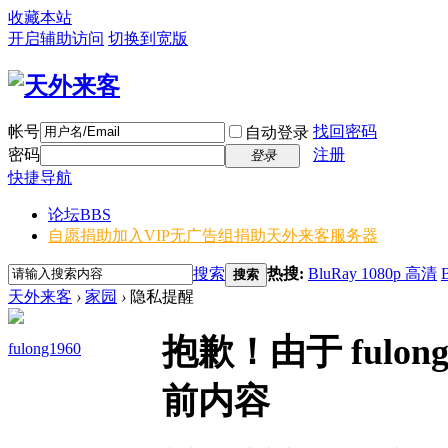
收藏本站
开启辅助访问
切换到宽版
帐号
找回密码
自动登录
密码
注册
登录
快捷导航
论坛
BBS
自愿捐助加入VIP无广告组
捐助天外来客服务器
搜索
热搜:
BluRay 1080p 高清
搜索
天外来客
›
家园
›
隐私提醒
抱歉！由于 fulo
fulong1960
前内容