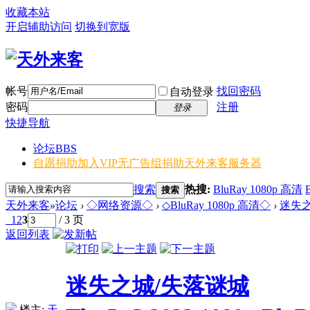
收藏本站
开启辅助访问
切换到宽版
帐号
找回密码
自动登录
密码
注册
登录
快捷导航
论坛
BBS
自愿捐助加入VIP无广告组
捐助天外来客服务器
搜索
热搜:
BluRay 1080p 高清
搜索
天外来客
»
论坛
›
◇网络资源◇
›
◇BluRay 1080p 高清◇
›
迷失之城/
1
2
3
/ 3 页
返回列表
迷失之城/失落谜城
楼主:
天