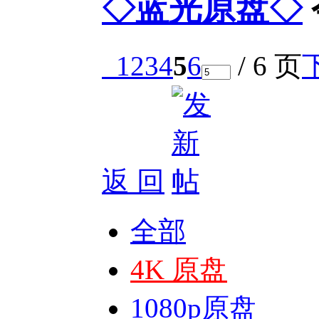
◇蓝光原盘◇
1
2
3
4
5
6
/ 6 页
返 回
全部
4K 原盘
1080p原盘