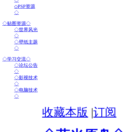
◇
◇PSP资源
◇
◇贴图资源◇
◇世界风光
◇
◇壁纸主题
◇
◇学习交流◇
◇论坛公告
◇
◇影视技术
◇
◇电脑技术
◇
收藏本版
|
订阅