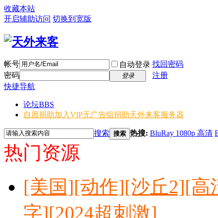
收藏本站
开启辅助访问
切换到宽版
帐号
找回密码
自动登录
密码
注册
登录
快捷导航
论坛
BBS
自愿捐助加入VIP无广告组
捐助天外来客服务器
搜索
热搜:
BluRay 1080p 高清
搜索
热门资源
[美国][动作][沙丘2][高清B
字][2024超刺激]