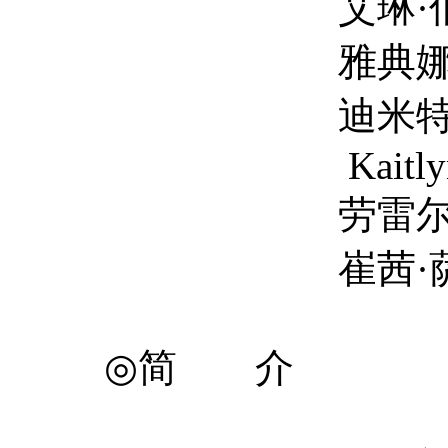
艾琳·伯姆 Ire
雅典娜·史催特 At
迪米特里·阿博尔德 
Kaitlyn Aki
劳雷尔·马斯登 La
崔茜·萨默维尔 Tr
◎简 介