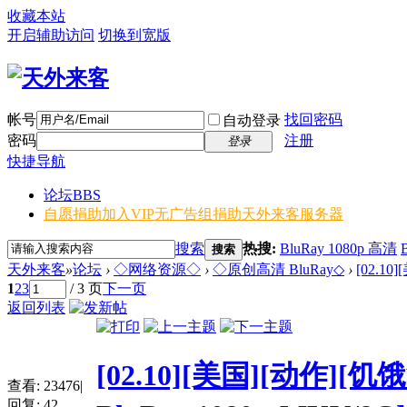
收藏本站
开启辅助访问
切换到宽版
帐号
找回密码
自动登录
密码
注册
登录
快捷导航
论坛
BBS
自愿捐助加入VIP无广告组
捐助天外来客服务器
搜索
热搜:
BluRay 1080p 高清
搜索
天外来客
»
论坛
›
◇网络资源◇
›
◇原创高清 BluRay◇
›
[02.1
1
2
3
/ 3 页
下一页
返回列表
[02.10][美国][动作
查看:
23476
|
回复:
42