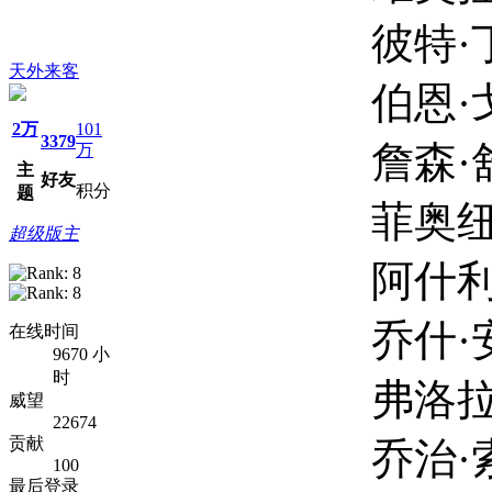
彼特·丁拉基 Pet
天外来客
伯恩·戈曼 Bur
2万
101
3379
詹森·舒瓦兹曼 Ja
万
主
好友
积分
题
菲奥纽拉·弗拉纳根 
超级版主
阿什利·廖 Ash
乔什·安德烈斯·里维拉
在线时间
9670 小
时
弗洛拉·蒂曼 Flo
威望
22674
贡献
乔治·索纳 Geo
100
最后登录