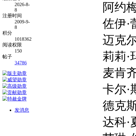
阿约梅德·阿德根 
2026-8-
8
注册时间
佐伊·蕾妮 Zo
2009-9-
8
积分
迈克尔·格雷科 M
1018362
阅读权限
150
莉莉·玛丽亚·库珀 L
帖子
34786
麦肯齐·兰辛 Mac
卡尔·斯宾塞 Ca
德克斯特·索尔·安塞尔
发消息
达科·夏皮罗 Dak