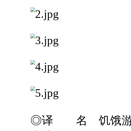
◎译 名 饥饿游戏