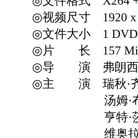
◎文件格式 X264 +
◎视频尺寸 1920 x 
◎文件大小 1 DVD
◎片 长 157 Mi
◎导 演 弗朗西斯·劳伦
◎主 演 瑞秋·齐格勒 
汤姆·布莱斯 T
亨特·莎弗 Hunt
维奥拉·戴维斯 V