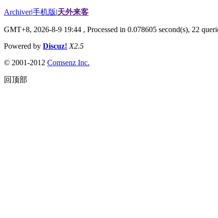
Archiver
|
手机版
|
天外来客
GMT+8, 2026-8-9 19:44
, Processed in 0.078605 second(s), 22 querie
Powered by
Discuz!
X2.5
© 2001-2012
Comsenz Inc.
回顶部