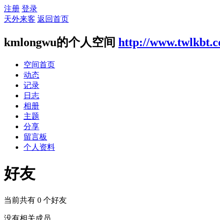
注册
登录
天外来客
返回首页
kmlongwu的个人空间
http://www.twlkbt.
空间首页
动态
记录
日志
相册
主题
分享
留言板
个人资料
好友
当前共有
0
个好友
没有相关成员