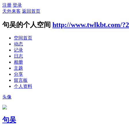
注册
登录
天外来客
返回首页
句吴的个人空间
http://www.twlkbt.com/?
空间首页
动态
记录
日志
相册
主题
分享
留言板
个人资料
头像
句吴