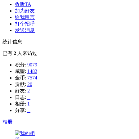
收听TA
加为好友
给我留言
打个招呼
发送消息
统计信息
已有
2
人来访过
积分:
9079
威望:
1482
金币:
7574
贡献:
20
好友:
2
日志:
--
相册:
1
分享:
--
相册