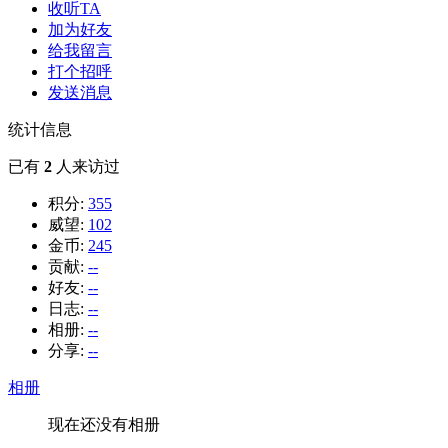
收听TA
加为好友
给我留言
打个招呼
发送消息
统计信息
已有
2
人来访过
积分:
355
威望:
102
金币:
245
贡献:
--
好友:
--
日志:
--
相册:
--
分享:
--
相册
现在还没有相册