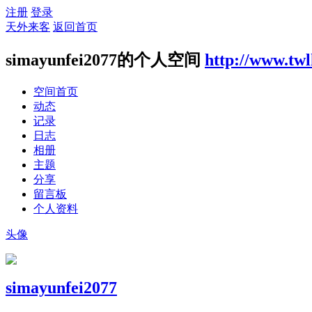
注册
登录
天外来客
返回首页
simayunfei2077的个人空间
http://www.tw
空间首页
动态
记录
日志
相册
主题
分享
留言板
个人资料
头像
simayunfei2077