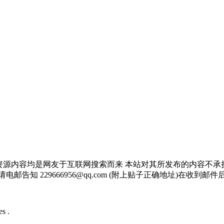
资源内容均是网友于互联网搜索而来 本站对其所发布的内容不承
邮告知 229666956@qq.com (附上贴子正确地址)在收到
s .