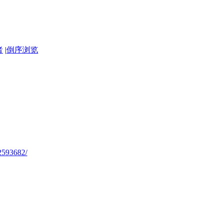
者
|
倒序浏览
12593682/