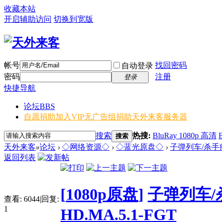
收藏本站
开启辅助访问
切换到宽版
帐号
找回密码
自动登录
密码
注册
登录
快捷导航
论坛
BBS
自愿捐助加入VIP无广告组
捐助天外来客服务器
搜索
热搜:
BluRay 1080p 高清
搜索
天外来客
»
论坛
›
◇网络资源◇
›
◇蓝光原盘◇
›
子弹列车/杀手疾风号 B
返回列表
[
1080p原盘
]
子弹列车/杀手疾
查看:
6044
|
回复:
1
HD.MA.5.1-FGT