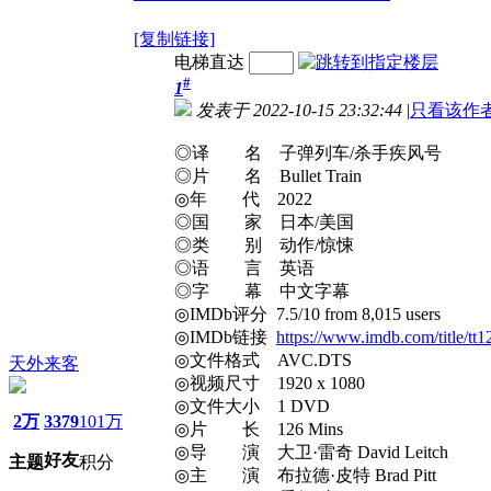
[复制链接]
电梯直达
#
1
发表于 2022-10-15 23:32:44
|
只看该作
◎译 名 子弹列车/杀手疾风号
◎片 名 Bullet Train
◎年 代 2022
◎国 家 日本/美国
◎类 别 动作/惊悚
◎语 言 英语
◎字 幕 中文字幕
◎IMDb评分 7.5/10 from 8,015 users
◎IMDb链接
https://www.imdb.com/title/tt
◎文件格式 AVC.DTS
天外来客
◎视频尺寸 1920 x 1080
◎文件大小 1 DVD
2万
3379
101万
◎片 长 126 Mins
◎导 演 大卫·雷奇 David Leitch
好友
主题
积分
◎主 演 布拉德·皮特 Brad Pitt