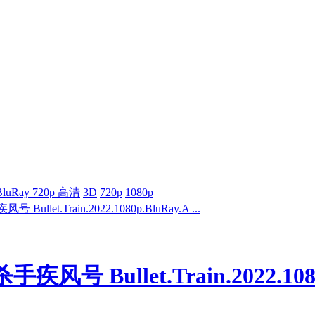
BluRay 720p 高清
3D
720p
1080p
ullet.Train.2022.1080p.BluRay.A ...
风号 Bullet.Train.2022.1080