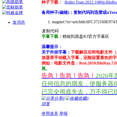
种子下载：
Bullet.Train.2022.1080p.Blu
备用种子(磁链)：复制代码到迅雷或uTor
magnet:?xt=urn:btih:6FC372160E
发消息
复制代码
字幕下载：
稍候到原盘R3官方字幕区
温馨提示：
关于外挂字幕：
下载解压后和电影文件（
放器里手动载入字幕，还能设置喜欢的字
例如：电影文件是：Red.2010.BluRay.720p.
尾。
告急！告急！告急！
2026
任何信息的朋友，使服务器得
已完全彻底失去，万不得已现再
分享
0
收藏
0
回复
使用道具
举报