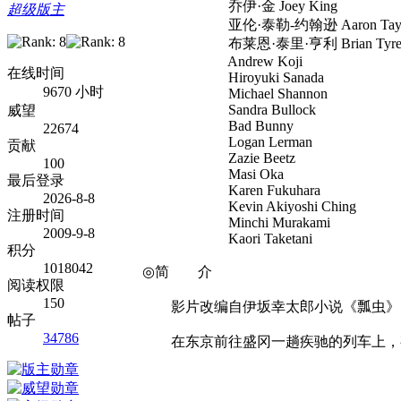
乔伊·金 Joey King
超级版主
亚伦·泰勒-约翰逊 Aaron Taylor-
布莱恩·泰里·亨利 Brian Tyree 
Andrew Koji
在线时间
Hiroyuki Sanada
9670 小时
Michael Shannon
Sandra Bullock
威望
Bad Bunny
22674
Logan Lerman
贡献
Zazie Beetz
100
Masi Oka
最后登录
Karen Fukuhara
2026-8-8
Kevin Akiyoshi Ching
注册时间
Minchi Murakami
2009-9-8
Kaori Taketani
积分
1018042
◎简 介
阅读权限
150
影片改编自伊坂幸太郎小说《瓢虫》
帖子
34786
在东京前往盛冈一趟疾驰的列车上，有