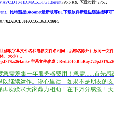
Ray.AVC.DTS-HD.MA.5.1-FGT.torrent
(96.5 KB, 下载次数: 1751)
rent、比特彗星Bitcomet最新版等BT下载软件新建磁链连接即
974307782ABCB3FFAC3513631C89F5
且修改字幕文件名和电影文件名相同，后辍名除外）放同一文件
体、大小）。
DTS.x264.mkv 字幕文件改成：Red.2010.BluRay.720p.DTS.x
年度急需筹集一年服务器费用！急需......
以继续运作。说心里话，如果不是朋友的支持
次跪求大家鼎力相助！在下万分感激！天外来客 